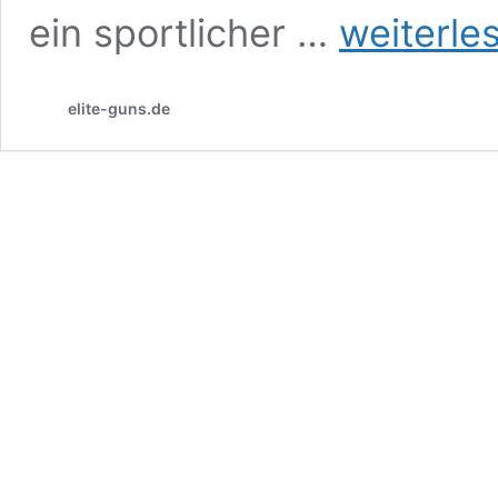
Einführung
ein sportlicher …
weiterle
in
PRS
elite-guns.de