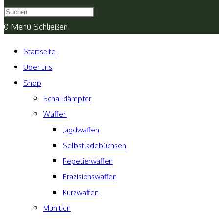
umschalten
0
Menü
Schließen
Startseite
Über uns
Shop
Schalldämpfer
Waffen
Jagdwaffen
Selbstladebüchsen
Repetierwaffen
Präzisionswaffen
Kurzwaffen
Munition