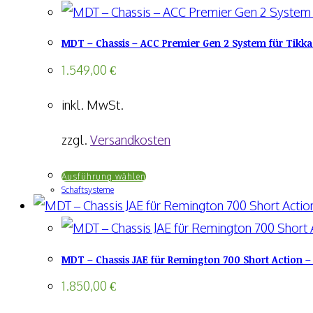
MDT – Chassis – ACC Premier Gen 2 System für Tikka
1.549,00
€
inkl. MwSt.
zzgl.
Versandkosten
Dieses
Ausführung wählen
Schaftsysteme
Produkt
weist
mehrere
MDT – Chassis JAE für Remington 700 Short Action –
Varianten
auf.
1.850,00
€
Die