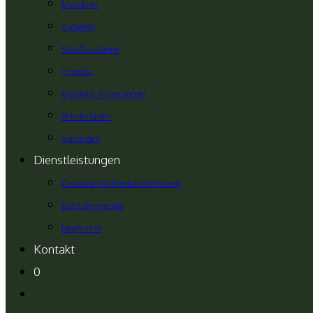
Munition
Zubehör
Schaftsysteme
Tripods
Optiken, Visierungen
Wiederladen
Sonstiges
Dienstleistungen
Cerakote Waffenbeschichtung
Büchsenmacher
Jagdkurse
Kontakt
0
Website-
Suche