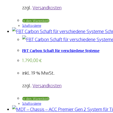
können
zzgl.
Versandkosten
auf
In den Warenkorb
der
Schaftsysteme
Produktseite
Schn
gewählt
werden
FBT Carbon Schaft für verschiedene Systeme
1.790,00
€
inkl. 19 % MwSt.
zzgl.
Versandkosten
In den Warenkorb
Schaftsysteme