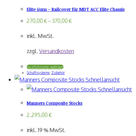
Elite Guns – Railcover für MDT ACC Elite Chassis
270,00
€
–
370,00
€
inkl. MwSt.
zzgl.
Versandkosten
Dieses
Ausführung wählen
Schaftsysteme
,
Zubehör
Produkt
Schnellansicht
weist
Schnellansicht
mehrere
Manners Composite Stocks
Varianten
auf.
2.295,00
€
Die
inkl. 19 % MwSt.
Optionen