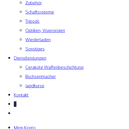
Zubehör
Schaftsysteme
Tripods
Optiken, Visierungen
Wiederladen
Sonstiges
Dienstleistungen
Cerakote Waffenbeschichtung
Büchsenmacher
Jagdkurse
Kontakt
0
Website-
Suche
umschalten
Mein Konto