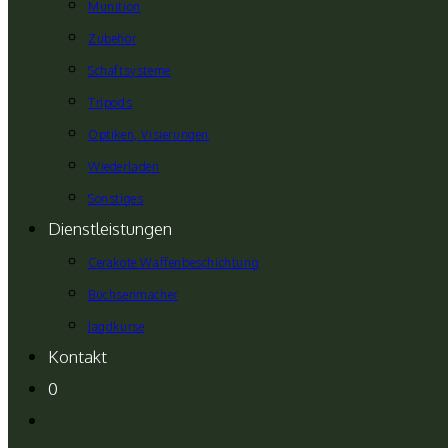
Munition
Zubehör
Schaftsysteme
Tripods
Optiken, Visierungen
Wiederladen
Sonstiges
Dienstleistungen
Cerakote Waffenbeschichtung
Büchsenmacher
Jagdkurse
Kontakt
0
Website-
Suche