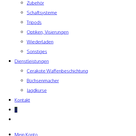
Zubehör
Schaftsysteme
Tripods
Optiken, Visierungen
Wiederladen
Sonstiges
Dienstleistungen
Cerakote Waffenbeschichtung
Büchsenmacher
Jagdkurse
Kontakt
0
Website-
Suche
umschalten
Mein Konto