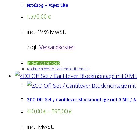
werden
Nitehog – Viper Lite
Varianten
auf.
1.590,00
€
Die
inkl. 19 % MwSt.
Optionen
können
zzgl.
Versandkosten
auf
In den Warenkorb
der
Nachtsichtgeräte | Wärmebildkameras
Produktseite
gewählt
werden
ZCO Off-Set / Cantilever Blockmontage mit 0 Mil / 
410,00
€
–
595,00
€
inkl. MwSt.