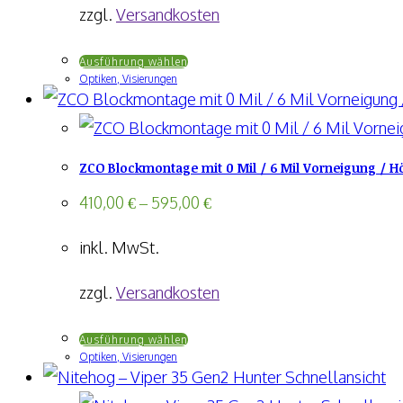
zzgl.
Versandkosten
Dieses
Ausführung wählen
Optiken, Visierungen
Produkt
weist
mehrere
ZCO Blockmontage mit 0 Mil / 6 Mil Vorneigung / 
Varianten
auf.
410,00
€
–
595,00
€
Die
inkl. MwSt.
Optionen
können
zzgl.
Versandkosten
auf
Dieses
Ausführung wählen
der
Optiken, Visierungen
Produkt
Produktseite
Schnellansicht
weist