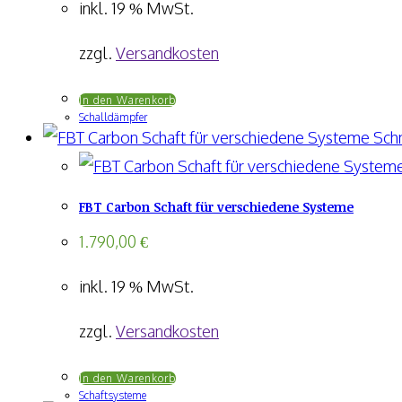
inkl. 19 % MwSt.
zzgl.
Versandkosten
In den Warenkorb
Schalldämpfer
Schn
FBT Carbon Schaft für verschiedene Systeme
1.790,00
€
inkl. 19 % MwSt.
zzgl.
Versandkosten
In den Warenkorb
Schaftsysteme