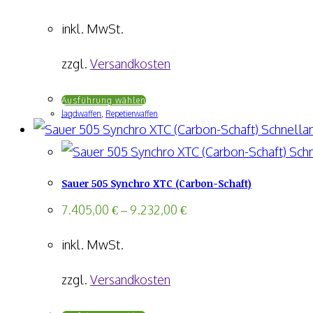
Die
inkl. MwSt.
Optionen
können
zzgl.
Versandkosten
auf
Dieses
Ausführung wählen
der
Jagdwaffen
,
Repetierwaffen
Produkt
Produktseite
Schnellan
weist
gewählt
Schn
mehrere
werden
Sauer 505 Synchro XTC (Carbon-Schaft)
Varianten
auf.
7.405,00
€
–
9.232,00
€
Die
inkl. MwSt.
Optionen
können
zzgl.
Versandkosten
auf