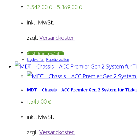
auf.
3.542,00
€
–
5.369,00
€
Die
inkl. MwSt.
Optionen
können
zzgl.
Versandkosten
auf
Dieses
Ausführung wählen
der
Jagdwaffen
,
Repetierwaffen
Produkt
Produktseite
weist
gewählt
mehrere
werden
MDT – Chassis – ACC Premier Gen 2 System für Tikka
Varianten
auf.
1.549,00
€
Die
inkl. MwSt.
Optionen
können
zzgl.
Versandkosten