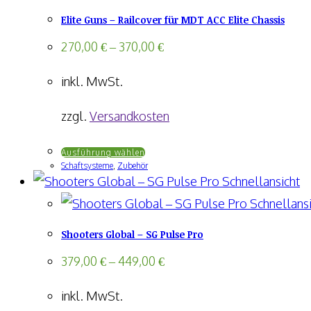
Elite Guns – Railcover für MDT ACC Elite Chassis
270,00
€
–
370,00
€
inkl. MwSt.
zzgl.
Versandkosten
Dieses
Ausführung wählen
Schaftsysteme
,
Zubehör
Produkt
Schnellansicht
weist
Schnellansi
mehrere
Shooters Global – SG Pulse Pro
Varianten
auf.
379,00
€
–
449,00
€
Die
inkl. MwSt.
Optionen