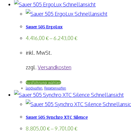
Schnellansicht
Schnellansicht
Sauer 505 ErgoLux
4.416,00
€
–
6.243,00
€
inkl. MwSt.
zzgl.
Versandkosten
Dieses
Ausführung wählen
Jagdwaffen
,
Repetierwaffen
Produkt
Schnellansicht
weist
Schnellansic
mehrere
Sauer 505 Synchro XTC Silence
Varianten
auf.
8.805,00
€
–
9.701,00
€