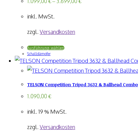
1.099,00
€
–
3.699,00
€
inkl. MwSt.
zzgl.
Versandkosten
Dieses
Ausführung wählen
Schalldämpfer
Produkt
weist
mehrere
TELSON Competition Tripod 3632 & Ballhead Combo
Varianten
auf.
1.090,00
€
Die
inkl. 19 % MwSt.
Optionen
können
zzgl.
Versandkosten
auf