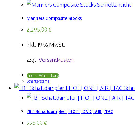
gewählt
Schnellansicht
werden
Manners Composite Stocks
2.295,00
€
inkl. 19 % MwSt.
zzgl.
Versandkosten
In den Warenkorb
Schaftsysteme
Schne
FBT Schalldämpfer | HOT | ONE | AIR | TAC
995,00
€