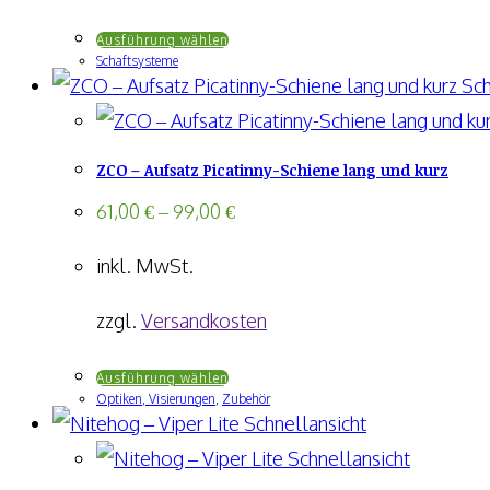
auf
Dieses
Ausführung wählen
der
Schaftsysteme
Produkt
Produktseite
Sch
weist
gewählt
mehrere
werden
ZCO – Aufsatz Picatinny-Schiene lang und kurz
Varianten
auf.
61,00
€
–
99,00
€
Die
inkl. MwSt.
Optionen
können
zzgl.
Versandkosten
auf
Dieses
Ausführung wählen
der
Optiken, Visierungen
,
Zubehör
Produkt
Produktseite
Schnellansicht
weist
gewählt
Schnellansicht
mehrere