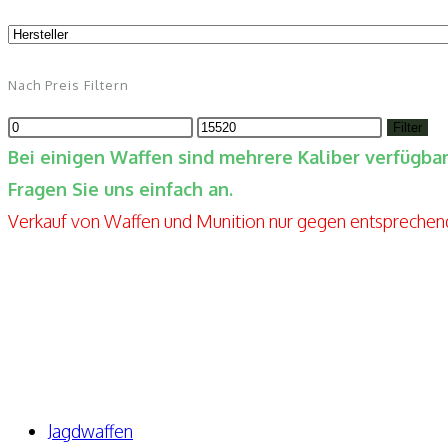
Nach Preis Filtern
Min.
Max.
Filter
Preis
Preis
Bei einigen Waffen sind mehrere Kaliber verfügb
Fragen Sie uns einfach an.
Verkauf von Waffen und Munition nur gegen entspreche
Elite-Guns By Seppels Gunshop
Kahlmühlweg 4
63776 Niedersteinbach
Telefon: +49 171-5810080
E-Mail: info@elite-guns.de
Jagdwaffen