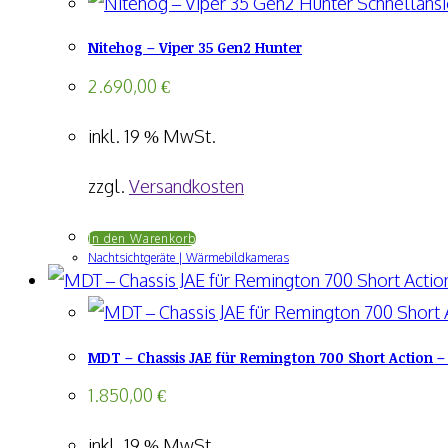
gewählt
Schnellansi
mehrere
werden
Nitehog – Viper 35 Gen2 Hunter
Varianten
auf.
2.690,00
€
Die
inkl. 19 % MwSt.
Optionen
können
zzgl.
Versandkosten
auf
In den Warenkorb
der
Nachtsichtgeräte | Wärmebildkameras
Produktseite
gewählt
werden
MDT – Chassis JAE für Remington 700 Short Action –
1.850,00
€
inkl. 19 % MwSt.