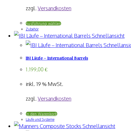
können
zzgl.
Versandkosten
auf
Dieses
Ausführung wählen
der
Zubehör
Produkt
Produktseite
Schnellansicht
weist
gewählt
Schnellansi
mehrere
werden
IBI Läufe – International Barrels
Varianten
auf.
1.199,00
€
Die
inkl. 19 % MwSt.
Optionen
können
zzgl.
Versandkosten
auf
In den Warenkorb
der
Läufe und Systeme
Produktseite
Schnellansicht