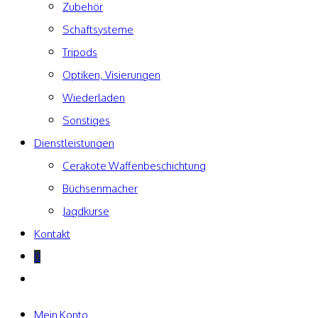
Zubehör
Schaftsysteme
Tripods
Optiken, Visierungen
Wiederladen
Sonstiges
Dienstleistungen
Cerakote Waffenbeschichtung
Büchsenmacher
Jagdkurse
Kontakt
0
Website-
Suche
umschalten
Mein Konto