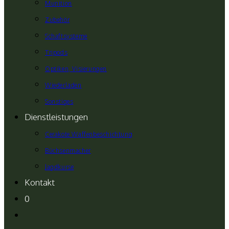
Munition
Zubehör
Schaftsysteme
Tripods
Optiken, Visierungen
Wiederladen
Sonstiges
Dienstleistungen
Cerakote Waffenbeschichtung
Büchsenmacher
Jagdkurse
Kontakt
0
Website-
Suche