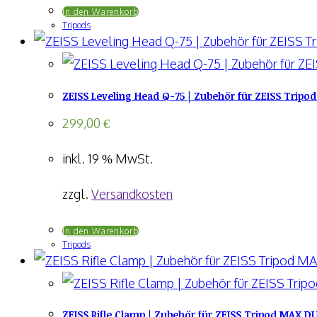
In den Warenkorb
der
Tripods
Produktseite
gewählt
werden
ZEISS Leveling Head Q-75 | Zubehör für ZEISS Tripo
299,00
€
inkl. 19 % MwSt.
zzgl.
Versandkosten
In den Warenkorb
Tripods
ZEISS Rifle Clamp | Zubehör für ZEISS Tripod MAX D