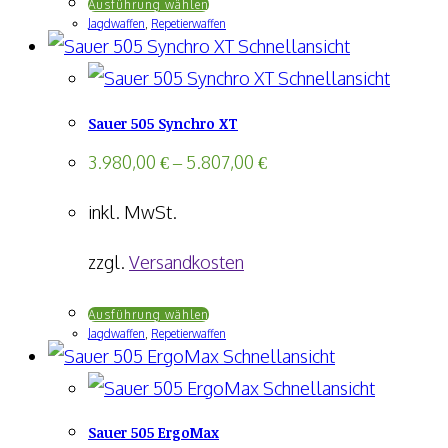
Dieses
Ausführung wählen
der
Jagdwaffen
,
Repetierwaffen
Produkt
Produktseite
Schnellansicht
weist
gewählt
Schnellansicht
mehrere
werden
Sauer 505 Synchro XT
Varianten
auf.
3.980,00
€
–
5.807,00
€
Die
inkl. MwSt.
Optionen
können
zzgl.
Versandkosten
auf
Dieses
Ausführung wählen
der
Jagdwaffen
,
Repetierwaffen
Produkt
Produktseite
Schnellansicht
weist
gewählt
Schnellansicht
mehrere
werden
Sauer 505 ErgoMax
Varianten