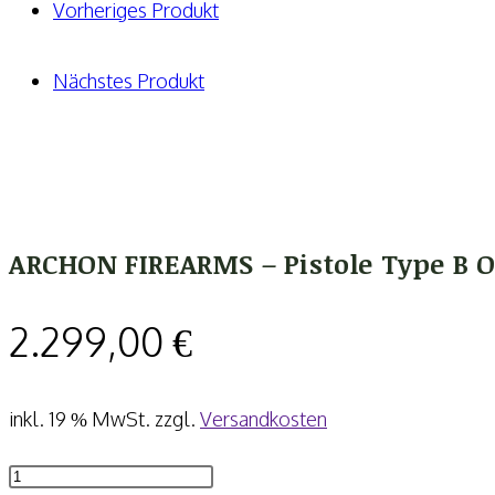
B
Vorheriges Produkt
OR
inkl.
Nächstes Produkt
Aimpoint
ACRO
P-
2
Menge
ARCHON FIREARMS – Pistole Type B O
2.299,00
€
inkl. 19 % MwSt.
zzgl.
Versandkosten
ARCHON