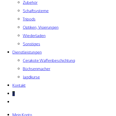
Zubehör
Schaftsysteme
Tripods
Optiken, Visierungen
Wiederladen
Sonstiges
Dienstleistungen
Cerakote Waffenbeschichtung
Büchsenmacher
Jagdkurse
Kontakt
0
Website-
Suche
umschalten
Mein Konto