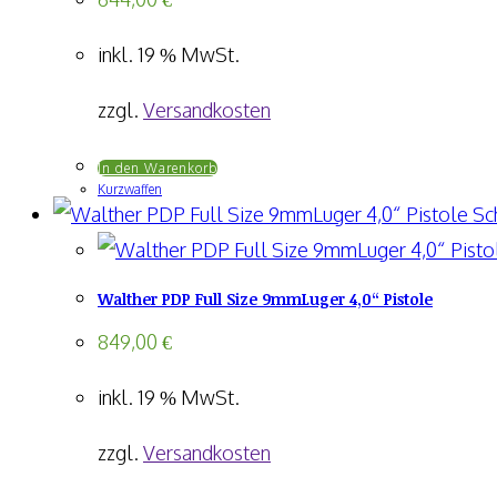
inkl. 19 % MwSt.
zzgl.
Versandkosten
In den Warenkorb
Kurzwaffen
Sch
Walther PDP Full Size 9mmLuger 4,0“ Pistole
849,00
€
inkl. 19 % MwSt.
zzgl.
Versandkosten