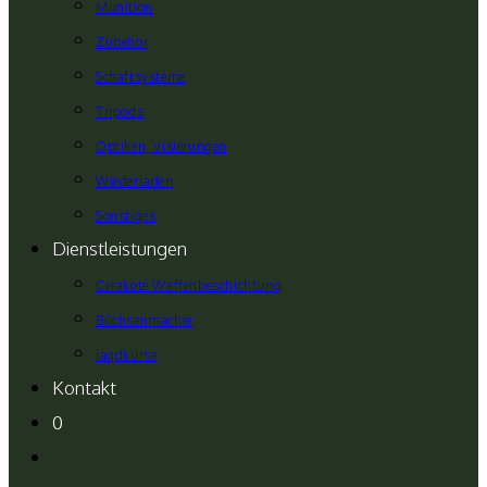
Munition
Zubehör
Schaftsysteme
Tripods
Optiken, Visierungen
Wiederladen
Sonstiges
Dienstleistungen
Cerakote Waffenbeschichtung
Büchsenmacher
Jagdkurse
Kontakt
0
Website-
Suche