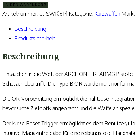
FIREARMS
IN DEN WARENKORB
-
Artikelnummer:
el-SW10614
Kategorie:
Kurzwaffen
Mark
Pistole
Beschreibung
Type
Produktsicherheit
B
OR
Beschreibung
inkl.
Aimpoint
Eintauchen in die Welt der ARCHON FIREARMS Pistole Ty
ACRO
Schützen übertrifft. Die Type B OR wurde nicht nur für ma
P-
Die OR-Vorbereitung ermöglicht die nahtlose Integration 
2
bevorzugte Zieloptik angebracht und die Waffe an spezi
Menge
Der kurze Reset-Trigger ermöglicht es dem Benutzer, ult
intuitive Magazinfreigabe für eine reibungslose Handhab