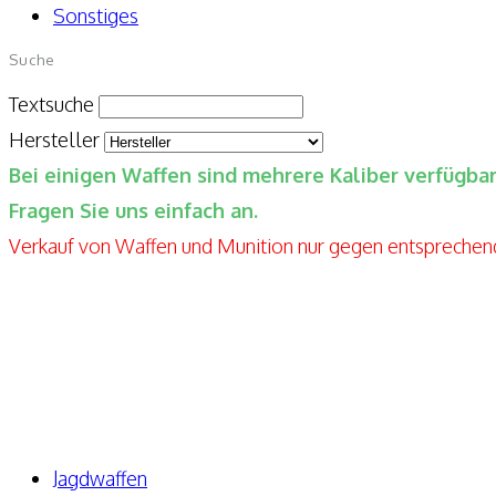
Sonstiges
Suche
Textsuche
Hersteller
Bei einigen Waffen sind mehrere Kaliber verfügb
Fragen Sie uns einfach an.
Verkauf von Waffen und Munition nur gegen entspreche
Elite-Guns By Seppels Gunshop
Kahlmühlweg 4
63776 Niedersteinbach
Telefon: +49 171-5810080
E-Mail: info@elite-guns.de
Jagdwaffen