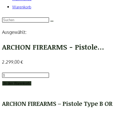
Warenkorb
Ausgewählt:
ARCHON FIREARMS - Pistole…
2.299,00
€
ARCHON
FIREARMS
In den Warenkorb
-
Pistole
ARCHON FIREARMS – Pistole Type B OR 
Type