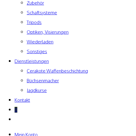
Zubehör
Schaftsysteme
Tripods
Optiken, Visierungen
Wiederladen
Sonstiges
Dienstleistungen
Cerakote Waffenbeschichtung
Büchsenmacher
Jagdkurse
Kontakt
0
Website-
Suche
umschalten
Mein Konto