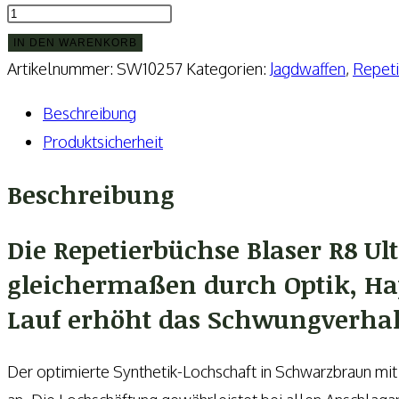
Blaser
R8
IN DEN WARENKORB
Ultimate
Artikelnummer:
SW10257
Kategorien:
Jagdwaffen
,
Repeti
Semi
Beschreibung
Weight
Produktsicherheit
Menge
Beschreibung
Die Repetierbüchse Blaser R8 U
gleichermaßen durch Optik, H
Lauf erhöht das Schwungverhal
Der optimierte Synthetik-Lochschaft in Schwarzbraun mit