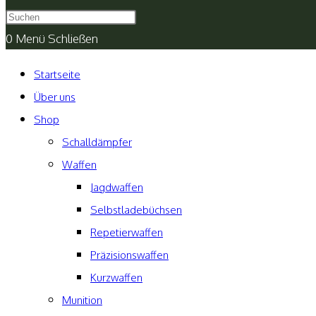
umschalten
0
Menü
Schließen
Startseite
Über uns
Shop
Schalldämpfer
Waffen
Jagdwaffen
Selbstladebüchsen
Repetierwaffen
Präzisionswaffen
Kurzwaffen
Munition