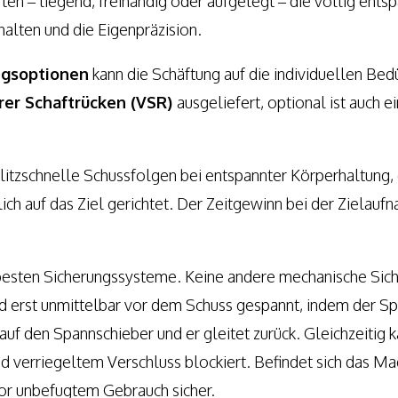
rten – liegend, freihändig oder aufgelegt – die völlig en
alten und die Eigenpräzision.
ngsoptionen
kann die Schäftung auf die individuellen Bed
rer Schaftrücken (VSR)
ausgeliefert, optional ist auch e
litzschnelle Schussfolgen bei entspannter Körperhaltung,
ch auf das Ziel gerichtet. Der Zeitgewinn bei der Zielaufn
 besten Sicherungssysteme. Keine andere mechanische Siche
d erst unmittelbar vor dem Schuss gespannt, indem der S
uf den Spannschieber und er gleitet zurück. Gleichzeitig k
verriegeltem Verschluss blockiert. Befindet sich das Maga
vor unbefugtem Gebrauch sicher.