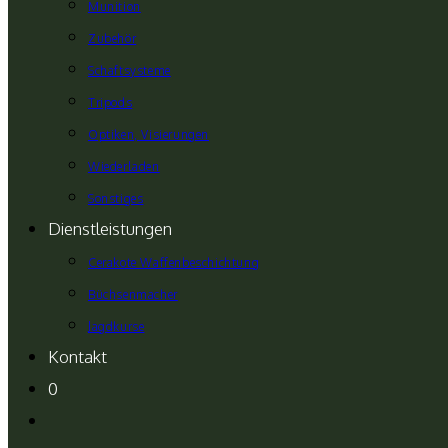
Munition
Zubehör
Schaftsysteme
Tripods
Optiken, Visierungen
Wiederladen
Sonstiges
Dienstleistungen
Cerakote Waffenbeschichtung
Büchsenmacher
Jagdkurse
Kontakt
0
Website-
Suche