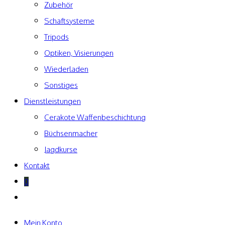
Zubehör
Schaftsysteme
Tripods
Optiken, Visierungen
Wiederladen
Sonstiges
Dienstleistungen
Cerakote Waffenbeschichtung
Büchsenmacher
Jagdkurse
Kontakt
0
Website-
Suche
umschalten
Mein Konto