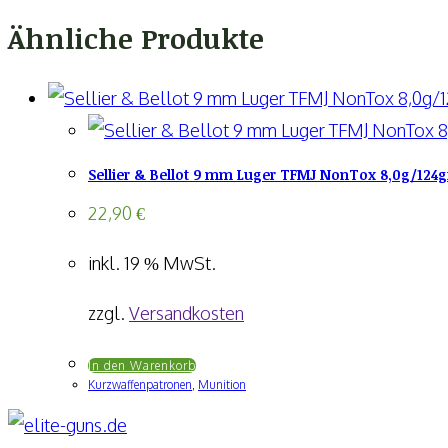
Ähnliche Produkte
Sellier & Bellot 9 mm Luger TFMJ NonTox 8,0g/124g
22,90
€
inkl. 19 % MwSt.
zzgl.
Versandkosten
In den Warenkorb
Kurzwaffenpatronen
,
Munition