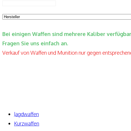
Bei einigen Waffen sind mehrere Kaliber verfügb
Fragen Sie uns einfach an.
Verkauf von Waffen und Munition nur gegen entspreche
Elite-Guns By Seppels Gunshop
Kahlmühlweg 4
63776 Niedersteinbach
Telefon: +49 171-5810080
E-Mail: info@elite-guns.de
Jagdwaffen
Kurzwaffen