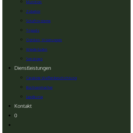
Munition
Zubehör
Schaftsysteme
Tripods
Optiken, Visierungen
Wiederladen
Sonstiges
Dienstleistungen
Cerakote Waffenbeschichtung
Büchsenmacher
Jagdkurse
Kontakt
0
Website-
Suche