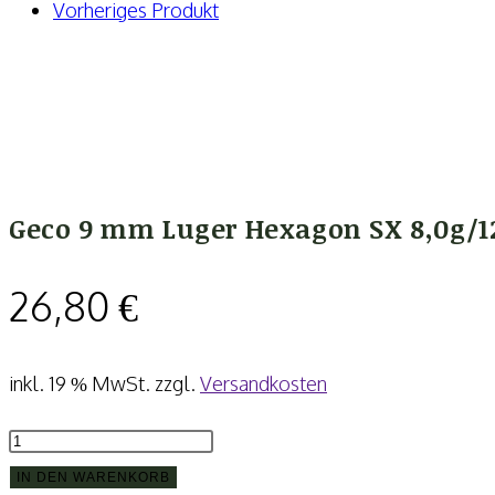
SX
Vorheriges Produkt
8,0g/124grs.
Menge
Geco 9 mm Luger Hexagon SX 8,0g/1
26,80
€
inkl. 19 % MwSt.
zzgl.
Versandkosten
Geco
9
IN DEN WARENKORB