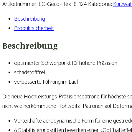
mm
Artikelnummer:
EG-Geco-Hex_8_124
Kategorie:
Kurzwaf
Luger
Beschreibung
Hexagon
Produktsicherheit
SX
8,0g/124grs.
Beschreibung
Menge
optimierter Schwerpunkt für höhere Präzision
schadstofffrei
verbesserte Führung im Lauf
Die neue Hochleistungs-Präzisionspatrone für höchste s
nicht wie herkömmliche Hohlspitz- Patronen auf Deforma
Vorteilhafte aerodynamische Form für eine gestrec
6 Stabilisierungsrillen bewirken einen „Golfballeffe