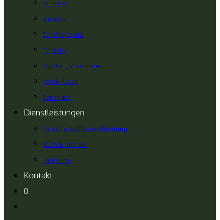
Munition
Zubehör
Schaftsysteme
Tripods
Optiken, Visierungen
Wiederladen
Sonstiges
Dienstleistungen
Cerakote Waffenbeschichtung
Büchsenmacher
Jagdkurse
Kontakt
0
Website-
Suche