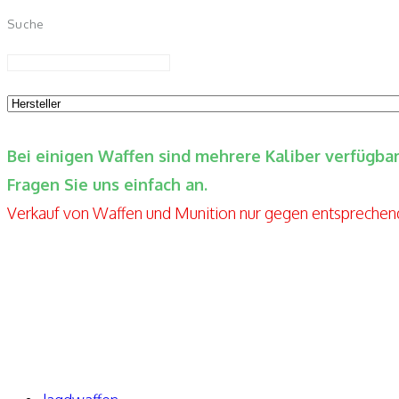
Suche
Bei einigen Waffen sind mehrere Kaliber verfügb
Fragen Sie uns einfach an.
Verkauf von Waffen und Munition nur gegen entspreche
Elite-Guns By Seppels Gunshop
Kahlmühlweg 4
63776 Niedersteinbach
Telefon: +49 171-5810080
E-Mail: info@elite-guns.de