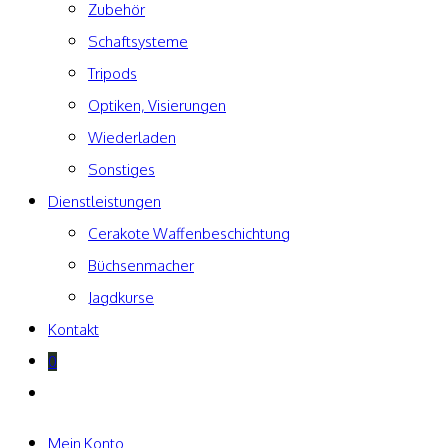
Zubehör
Schaftsysteme
Tripods
Optiken, Visierungen
Wiederladen
Sonstiges
Dienstleistungen
Cerakote Waffenbeschichtung
Büchsenmacher
Jagdkurse
Kontakt
0
Website-
Suche
umschalten
Mein Konto