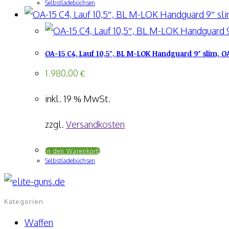
Selbstladebüchsen
OA-15 C4, Lauf 10,5″, BL M-LOK Handguard 9″ slim, O
1.980,00
€
inkl. 19 % MwSt.
zzgl.
Versandkosten
In den Warenkorb
Selbstladebüchsen
Kategorien
Waffen