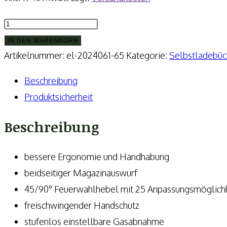
Hera
Arms
IN DEN WARENKORB
Selbstladebüchsen
Artikelnummer:
el-2024061-65
Kategorie:
Selbstladebüc
7SIX2
Beschreibung
Dynamic
Produktsicherheit
Menge
Beschreibung
bessere Ergonomie und Handhabung
beidseitiger Magazinauswurf
45/90° Feuerwahlhebel mit 25 Anpassungsmöglich
freischwingender Handschutz
stufenlos einstellbare Gasabnahme