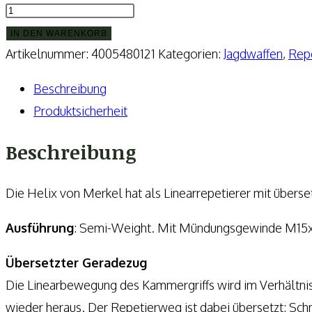
Merkel
Helix
IN DEN WARENKORB
Black
Artikelnummer:
4005480121
Kategorien:
Jagdwaffen
,
Rep
Semi-
Beschreibung
Weight
Produktsicherheit
SemiWeight
mit
Beschreibung
51
cm
Die Helix von Merkel hat als Linearrepetierer mit über
/
Ausführung
: Semi-Weight. Mit Mündungsgewinde M15x1
Magnum
56
Übersetzter Geradezug
Lauflänge,
Die Linearbewegung des Kammergriffs wird im Verhältnis 1
Kaliber
wieder heraus. Der Repetierweg ist dabei übersetzt: Sch