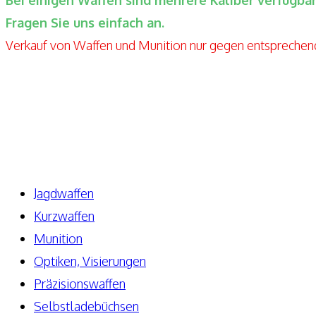
Fragen Sie uns einfach an.
Verkauf von Waffen und Munition nur gegen entspreche
Elite-Guns By Seppels Gunshop
Kahlmühlweg 4
63776 Niedersteinbach
Telefon: +49 171-5810080
E-Mail: info@elite-guns.de
Jagdwaffen
Kurzwaffen
Munition
Optiken, Visierungen
Präzisionswaffen
Selbstladebüchsen