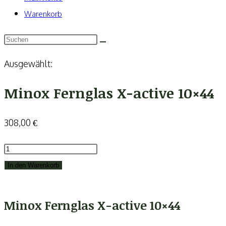
Warenkorb
Ausgewählt:
Minox Fernglas X-active 10×44
308,00
€
Minox
Fernglas
In den Warenkorb
X-
active
Minox Fernglas X-active 10×44
10×44