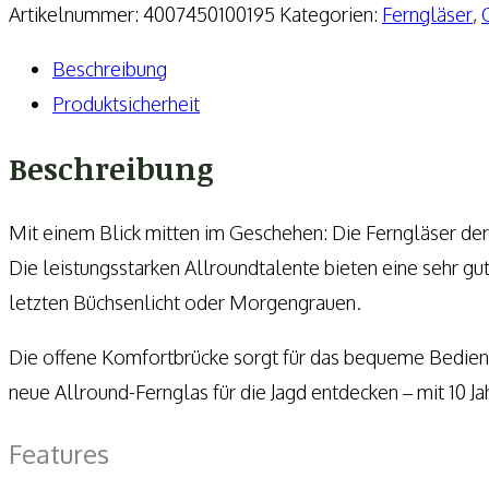
X-
Artikelnummer:
4007450100195
Kategorien:
Ferngläser
,
active
Beschreibung
10×44
Produktsicherheit
Menge
Beschreibung
Mit einem Blick mitten im Geschehen: Die Ferngläser der
Die leistungsstarken Allroundtalente bieten eine sehr g
letzten Büchsenlicht oder Morgengrauen.
Die offene Komfortbrücke sorgt für das bequeme Bedienen
neue Allround-Fernglas für die Jagd entdecken – mit 10 J
Features