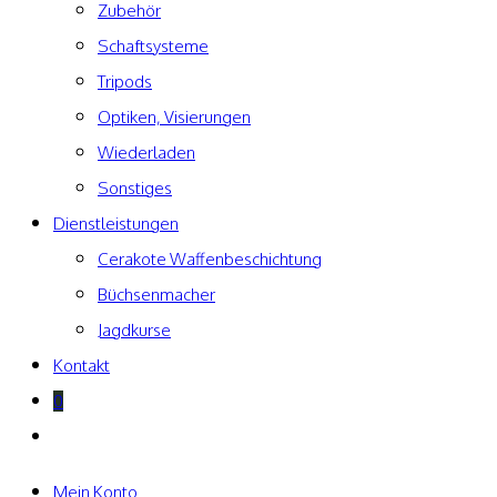
Zubehör
Schaftsysteme
Tripods
Optiken, Visierungen
Wiederladen
Sonstiges
Dienstleistungen
Cerakote Waffenbeschichtung
Büchsenmacher
Jagdkurse
Kontakt
0
Website-
Suche
umschalten
Mein Konto