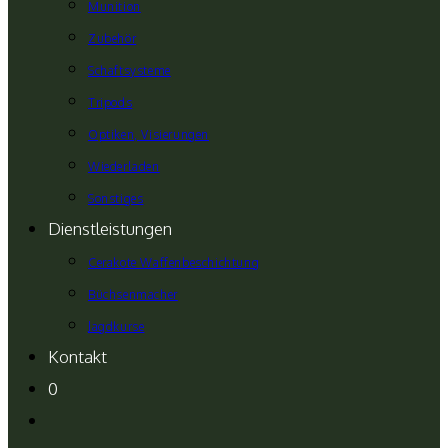
Munition
Zubehör
Schaftsysteme
Tripods
Optiken, Visierungen
Wiederladen
Sonstiges
Dienstleistungen
Cerakote Waffenbeschichtung
Büchsenmacher
Jagdkurse
Kontakt
0
Website-
Suche