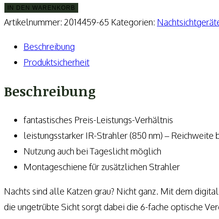
Nachtsichtgerät
IN DEN WARENKORB
NVD
Artikelnummer:
2014459-65
Kategorien:
Nachtsichtgerä
650
Beschreibung
Menge
Produktsicherheit
Beschreibung
fantastisches Preis-Leistungs-Verhältnis
leistungsstarker IR-Strahler (850 nm) – Reichweite 
Nutzung auch bei Tageslicht möglich
Montageschiene für zusätzlichen Strahler
Nachts sind alle Katzen grau? Nicht ganz. Mit dem digit
die ungetrübte Sicht sorgt dabei die 6-fache optische Ver