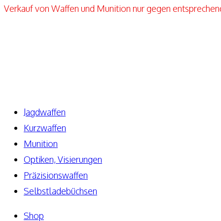
Verkauf von Waffen und Munition nur gegen entspreche
Elite-Guns By Seppels Gunshop
Kahlmühlweg 4
63776 Niedersteinbach
Telefon: +49 171-5810080
E-Mail: info@elite-guns.de
Jagdwaffen
Kurzwaffen
Munition
Optiken, Visierungen
Präzisionswaffen
Selbstladebüchsen
Shop