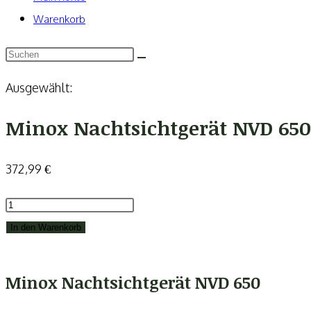
Warenkorb
Ausgewählt:
Minox Nachtsichtgerät NVD 650
372,99
€
Minox
Nachtsichtgerät
In den Warenkorb
NVD
650
Minox Nachtsichtgerät NVD 650
Menge