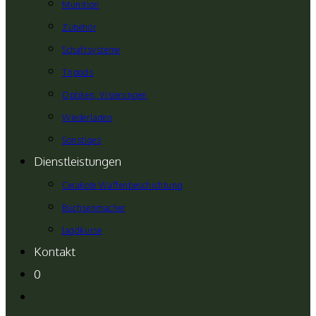
Munition
Zubehör
Schaftsysteme
Tripods
Optiken, Visierungen
Wiederladen
Sonstiges
Dienstleistungen
Cerakote Waffenbeschichtung
Büchsenmacher
Jagdkurse
Kontakt
0
Website-
Suche