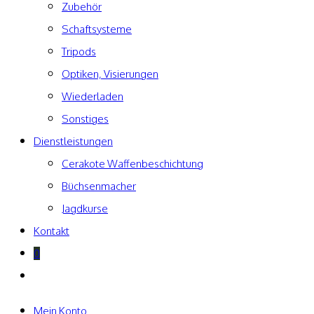
Zubehör
Schaftsysteme
Tripods
Optiken, Visierungen
Wiederladen
Sonstiges
Dienstleistungen
Cerakote Waffenbeschichtung
Büchsenmacher
Jagdkurse
Kontakt
0
Website-
Suche
umschalten
Mein Konto