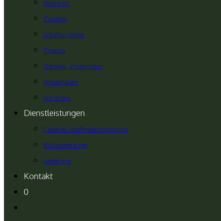
Munition
Zubehör
Schaftsysteme
Tripods
Optiken, Visierungen
Wiederladen
Sonstiges
Dienstleistungen
Cerakote Waffenbeschichtung
Büchsenmacher
Jagdkurse
Kontakt
0
Website-
Suche