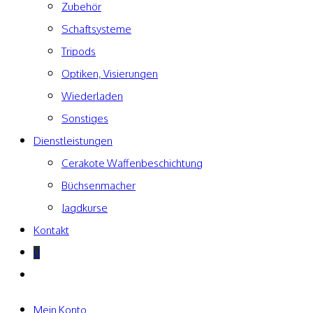
Zubehör
Schaftsysteme
Tripods
Optiken, Visierungen
Wiederladen
Sonstiges
Dienstleistungen
Cerakote Waffenbeschichtung
Büchsenmacher
Jagdkurse
Kontakt
0
Website-
Suche
umschalten
Mein Konto