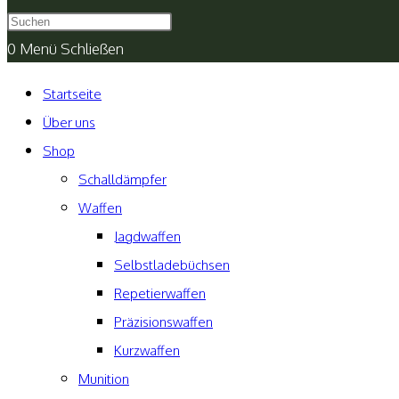
umschalten
0
Menü
Schließen
Startseite
Über uns
Shop
Schalldämpfer
Waffen
Jagdwaffen
Selbstladebüchsen
Repetierwaffen
Präzisionswaffen
Kurzwaffen
Munition