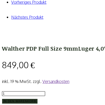
4,0''
Vorheriges Produkt
Pistole
Menge
Nächstes Produkt
Walther PDP Full Size 9mmLuger 4,0“
849,00
€
inkl. 19 % MwSt.
zzgl.
Versandkosten
Walther
PDP
IN DEN WARENKORB