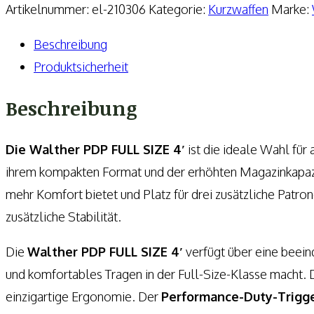
Full
Artikelnummer:
el-210306
Kategorie:
Kurzwaffen
Marke:
Size
Beschreibung
9mmLuger
Produktsicherheit
4,0''
Pistole
Beschreibung
Menge
Die Walther PDP FULL SIZE 4′
ist die ideale Wahl für 
ihrem kompakten Format und der erhöhten Magazinkapazitä
mehr Komfort bietet und Platz für drei zusätzliche Patr
zusätzliche Stabilität.
Die
Walther PDP FULL SIZE 4′
verfügt über eine beein
und komfortables Tragen in der Full-Size-Klasse macht. Di
einzigartige Ergonomie. Der
Performance-Duty-Trigg