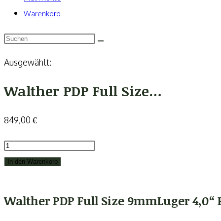
Warenkorb
Ausgewählt:
Walther PDP Full Size…
849,00
€
Walther
PDP
In den Warenkorb
Full
Size
Walther PDP Full Size 9mmLuger 4,0“ P
9mmLuger