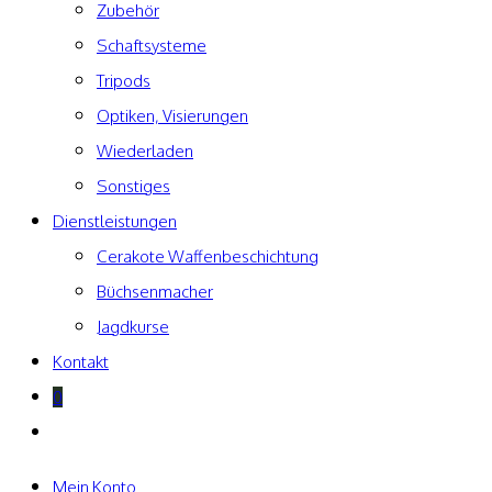
Zubehör
Schaftsysteme
Tripods
Optiken, Visierungen
Wiederladen
Sonstiges
Dienstleistungen
Cerakote Waffenbeschichtung
Büchsenmacher
Jagdkurse
Kontakt
0
Website-
Suche
umschalten
Mein Konto