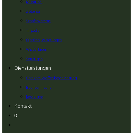
Munition
Zubehör
Schaftsysteme
Tripods
Optiken, Visierungen
Wiederladen
Sonstiges
Dienstleistungen
Cerakote Waffenbeschichtung
Büchsenmacher
Jagdkurse
Kontakt
0
Website-
Suche