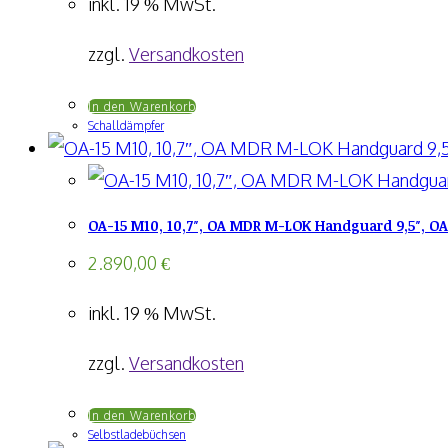
inkl. 19 % MwSt.
zzgl.
Versandkosten
In den Warenkorb
Schalldämpfer
OA-15 M10, 10,7″, OA MDR M-LOK Handguard 9,5″, OA
2.890,00
€
inkl. 19 % MwSt.
zzgl.
Versandkosten
In den Warenkorb
Selbstladebüchsen