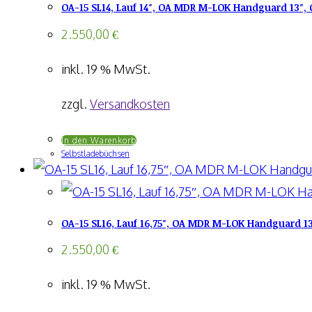
OA-15 SL14, Lauf 14″, OA MDR M-LOK Handguard 13″, 
2.550,00
€
inkl. 19 % MwSt.
zzgl.
Versandkosten
In den Warenkorb
Selbstladebüchsen
OA-15 SL16, Lauf 16,75″, OA MDR M-LOK Handguard 13
2.550,00
€
inkl. 19 % MwSt.