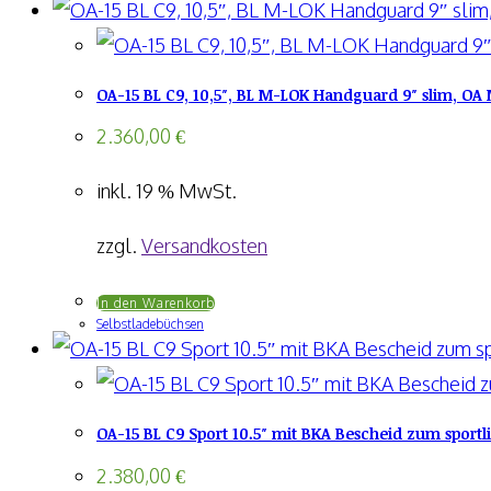
OA-15 BL C9, 10,5″, BL M-LOK Handguard 9″ slim, OA 
2.360,00
€
inkl. 19 % MwSt.
zzgl.
Versandkosten
In den Warenkorb
Selbstladebüchsen
OA-15 BL C9 Sport 10.5″ mit BKA Bescheid zum sport
2.380,00
€