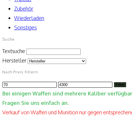
Zubehör
Wiederladen
Sonstiges
Suche
Textsuche
Hersteller
Nach Preis Filtern
Min.
Max.
Filter
Preis
Preis
Bei einigen Waffen sind mehrere Kaliber verfügb
Fragen Sie uns einfach an.
Verkauf von Waffen und Munition nur gegen entspreche
Elite-Guns By Seppels Gunshop
Kahlmühlweg 4