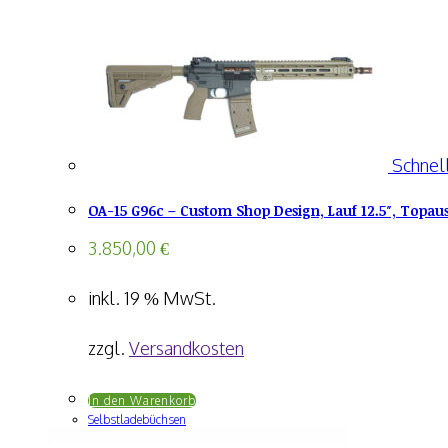
Schnell
OA-15 G96c – Custom Shop Design, Lauf 12.5″, Topau
3.850,00
€
inkl. 19 % MwSt.
zzgl.
Versandkosten
In den Warenkorb
Selbstladebüchsen