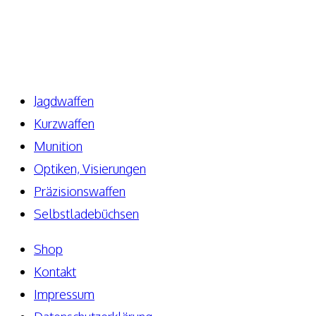
63776 Niedersteinbach
Telefon: +49 171-5810080
E-Mail: info@elite-guns.de
Jagdwaffen
Kurzwaffen
Munition
Optiken, Visierungen
Präzisionswaffen
Selbstladebüchsen
Shop
Kontakt
Impressum