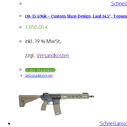
Schnell
OA-15 G96k – Custom Shop Design, Lauf 14.5″, Topau
3.850,00
€
inkl. 19 % MwSt.
zzgl.
Versandkosten
In den Warenkorb
Selbstladebüchsen
Schnellansic