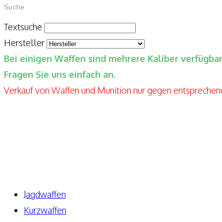
Suche
Textsuche
Hersteller
Bei einigen Waffen sind mehrere Kaliber verfügb
Fragen Sie uns einfach an.
Verkauf von Waffen und Munition nur gegen entspreche
Elite-Guns By Seppels Gunshop
Kahlmühlweg 4
63776 Niedersteinbach
Telefon: +49 171-5810080
E-Mail: info@elite-guns.de
Jagdwaffen
Kurzwaffen