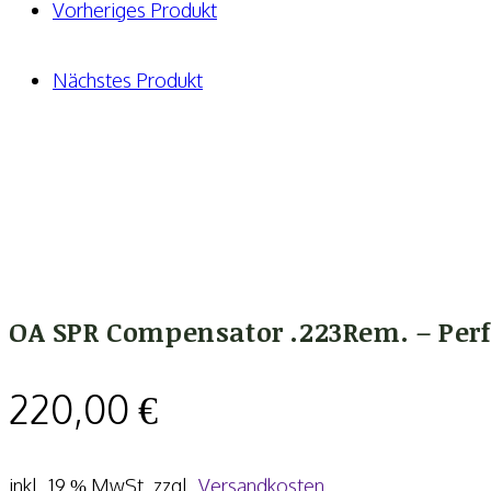
Perfekt
Vorheriges Produkt
für
SPR
Nächstes Produkt
Mk12
Mod.0
oder
Mod.1
oder
Gordon
Carbine
OA SPR Compensator .223Rem. – Perf
Menge
220,00
€
inkl. 19 % MwSt.
zzgl.
Versandkosten