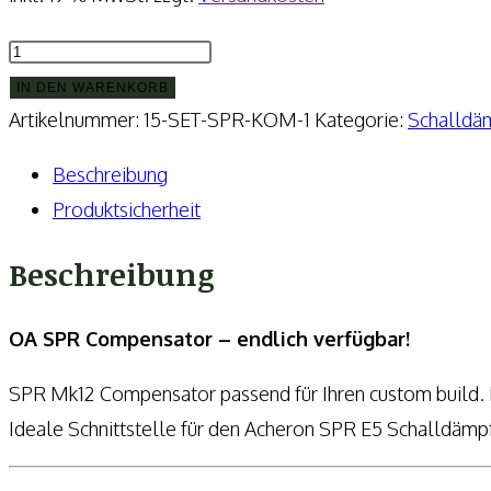
OA
SPR
IN DEN WARENKORB
Compensator
Artikelnummer:
15-SET-SPR-KOM-1
Kategorie:
Schalldä
.223Rem.
Beschreibung
-
Produktsicherheit
Perfekt
für
Beschreibung
SPR
Mk12
OA SPR Compensator – endlich verfügbar!
Mod.0
SPR Mk12 Compensator passend für Ihren custom build.
oder
Ideale Schnittstelle für den Acheron SPR E5 Schalldämpf
Mod.1
oder