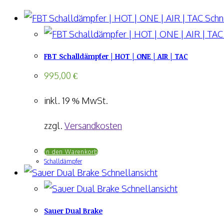
Schne
FBT Schalldämpfer | HOT | ONE | AIR | TAC
995,00
€
inkl. 19 % MwSt.
zzgl.
Versandkosten
In den Warenkorb
Schalldämpfer
Schnellansicht
Schnellansicht
Sauer Dual Brake