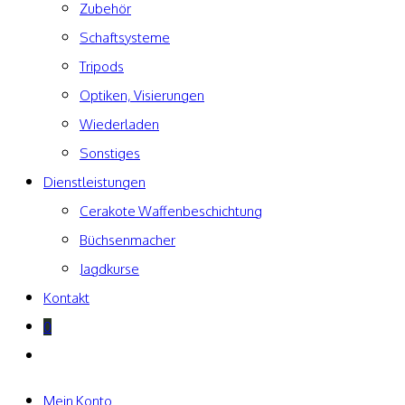
Zubehör
Schaftsysteme
Tripods
Optiken, Visierungen
Wiederladen
Sonstiges
Dienstleistungen
Cerakote Waffenbeschichtung
Büchsenmacher
Jagdkurse
Kontakt
0
Website-
Suche
umschalten
Mein Konto