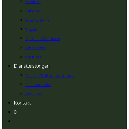
Munition
Zubehör
Schaftsysteme
Tripods
Optiken, Visierungen
Wiederladen
Sonstiges
Dienstleistungen
Cerakote Waffenbeschichtung
Büchsenmacher
Jagdkurse
Kontakt
0
Website-
Suche