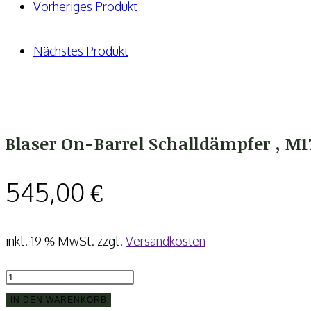
M17x1,
Vorheriges Produkt
8,5mm-.340
Menge
Nächstes Produkt
Blaser On-Barrel Schalldämpfer , M
545,00
€
inkl. 19 % MwSt.
zzgl.
Versandkosten
Blaser
On-
IN DEN WARENKORB