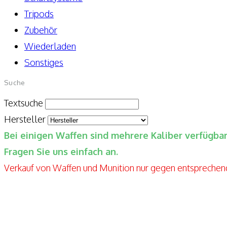
Tripods
Zubehör
Wiederladen
Sonstiges
Suche
Textsuche
Hersteller
Bei einigen Waffen sind mehrere Kaliber verfügb
Fragen Sie uns einfach an.
Verkauf von Waffen und Munition nur gegen entspreche
Elite-Guns By Seppels Gunshop
Kahlmühlweg 4
63776 Niedersteinbach