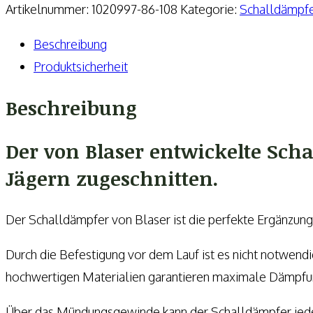
Barrel
Artikelnummer:
1020997-86-108
Kategorie:
Schalldämpf
Schalldämpfer
Beschreibung
,
Produktsicherheit
M17x1,
8,5mm-.340
Beschreibung
Menge
Der von Blaser entwickelte Scha
Jägern zugeschnitten.
Der Schalldämpfer von Blaser ist die perfekte Ergänzung
Durch die Befestigung vor dem Lauf ist es nicht notwendig
hochwertigen Materialien garantieren maximale Dämpfu
Über das Mündungsgewinde kann der Schalldämpfer jede