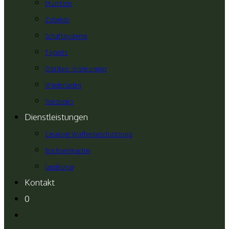
Munition
Zubehör
Schaftsysteme
Tripods
Optiken, Visierungen
Wiederladen
Sonstiges
Dienstleistungen
Cerakote Waffenbeschichtung
Büchsenmacher
Jagdkurse
Kontakt
0
Website-
Suche