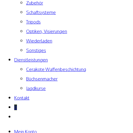
Zubehör
Schaftsysteme
Tripods
Optiken, Visierungen
Wiederladen
Sonstiges
Dienstleistungen
Cerakote Waffenbeschichtung
Büchsenmacher
Jagdkurse
Kontakt
0
Website-
Suche
umschalten
Mein Konto