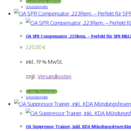
Dieses
Ausführung wählen
Schalldämpfer
Produkt
weist
mehrere
OA SPR Compensator .223Rem. – Perfekt für SPR Mk1
Varianten
auf.
220,00
€
Die
inkl. 19 % MwSt.
Optionen
können
zzgl.
Versandkosten
auf
In den Warenkorb
der
Schalldämpfer
Produktseite
gewählt
werden
OA Suppressor Trainer, inkl. KDA Mündungsfeuerdämp