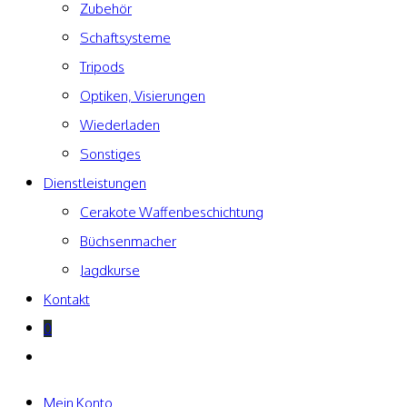
Zubehör
Schaftsysteme
Tripods
Optiken, Visierungen
Wiederladen
Sonstiges
Dienstleistungen
Cerakote Waffenbeschichtung
Büchsenmacher
Jagdkurse
Kontakt
0
Website-
Suche
umschalten
Mein Konto