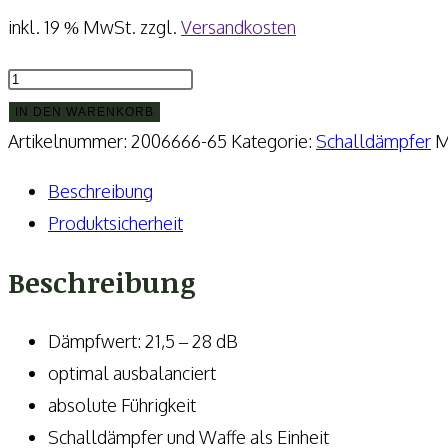
inkl. 19 % MwSt.
zzgl.
Versandkosten
SAUER
Integralschalldämpfer
IN DEN WARENKORB
für
Artikelnummer:
2006666-65
Kategorie:
Schalldämpfer
M
Sauer
Beschreibung
Silence
Produktsicherheit
Menge
Beschreibung
Dämpfwert: 21,5 – 28 dB
optimal ausbalanciert
absolute Führigkeit
Schalldämpfer und Waffe als Einheit