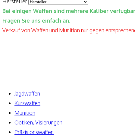
Hersteller
Bei einigen Waffen sind mehrere Kaliber verfügb
Fragen Sie uns einfach an.
Verkauf von Waffen und Munition nur gegen entspreche
Elite-Guns By Seppels Gunshop
Kahlmühlweg 4
63776 Niedersteinbach
Telefon: +49 171-5810080
E-Mail: info@elite-guns.de
Jagdwaffen
Kurzwaffen
Munition
Optiken, Visierungen
Präzisionswaffen