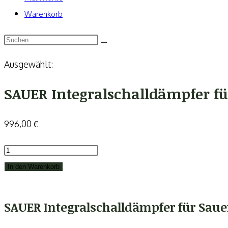
Warenkorb
Ausgewählt:
SAUER Integralschalldämpfer f
996,00
€
SAUER
Integralschalldämpfer
In den Warenkorb
für
Sauer
SAUER Integralschalldämpfer für Saue
Silence