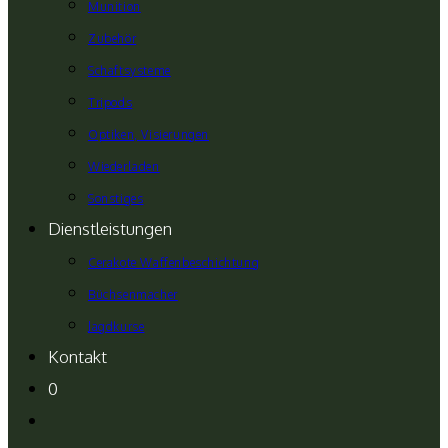
Munition
Zubehör
Schaftsysteme
Tripods
Optiken, Visierungen
Wiederladen
Sonstiges
Dienstleistungen
Cerakote Waffenbeschichtung
Büchsenmacher
Jagdkurse
Kontakt
0
Website-
Suche