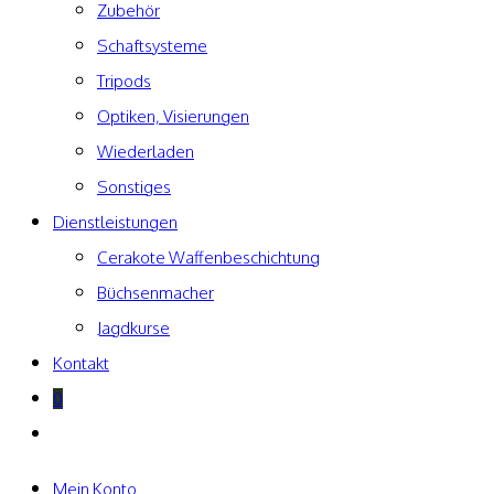
Zubehör
Schaftsysteme
Tripods
Optiken, Visierungen
Wiederladen
Sonstiges
Dienstleistungen
Cerakote Waffenbeschichtung
Büchsenmacher
Jagdkurse
Kontakt
0
Website-
Suche
umschalten
Mein Konto