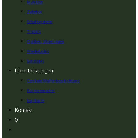
Munition
Zubehör
Schaftsysteme
Tripods
Optiken, Visierungen
Wiederladen
Sonstiges
Dienstleistungen
Cerakote Waffenbeschichtung
Büchsenmacher
Jagdkurse
Kontakt
0
Website-
Suche