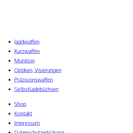
63776 Niedersteinbach
Telefon: +49 171-5810080
E-Mail: info@elite-guns.de
Jagdwaffen
Kurzwaffen
Munition
Optiken, Visierungen
Präzisionswaffen
Selbstladebüchsen
Shop
Kontakt
Impressum
Datenschutzerklärung