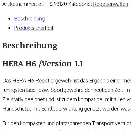
Repetierbüchse
Artikelnummer:
el-TR293120
Kategorie:
Repetierwaffen
Mod.
Beschreibung
H6
Produktsicherheit
-18'
ODgreen
Beschreibung
Menge
HERA H6 /Version 1.1
Das HERA H6 Repetiergewehr ist das Ergebnis einer mehr
führigsten Jagd- bzw. Sportgewehre der heutigen Zeit i
Zielstativ geeignet und ist zudem kompatibel mit allen
Handschütze mit Echtlederwicklung genutzt werden was di
Für den kompakten und platzsparenden Transport verfüg