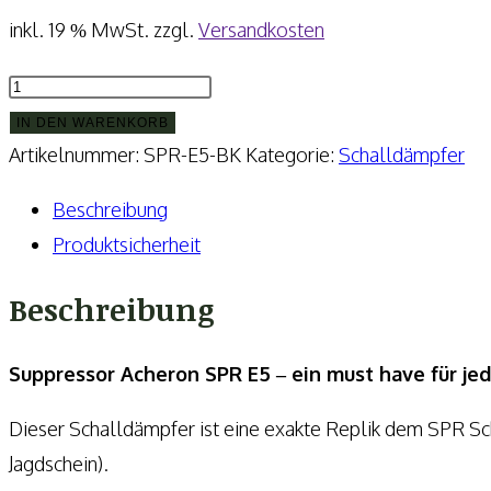
inkl. 19 % MwSt.
zzgl.
Versandkosten
Suppressor
Acheron
IN DEN WARENKORB
SPR
Artikelnummer:
SPR-E5-BK
Kategorie:
Schalldämpfer
E5
Beschreibung
-
Produktsicherheit
5.56
mm
Beschreibung
-
nur
Suppressor Acheron SPR E5 ‒ ein must have für je
für
Dieser Schalldämpfer ist eine exakte Replik dem SPR Sc
SPR
Jagdschein).
Gewehre