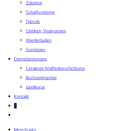
Zubehör
Schaftsysteme
Tripods
Optiken, Visierungen
Wiederladen
Sonstiges
Dienstleistungen
Cerakote Waffenbeschichtung
Büchsenmacher
Jagdkurse
Kontakt
0
Website-
Suche
umschalten
Mein Konto