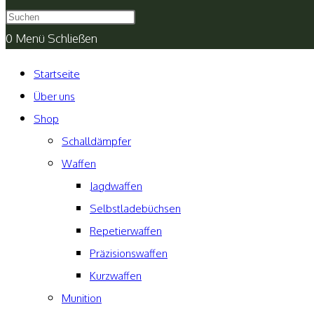
umschalten
0
Menü
Schließen
Startseite
Über uns
Shop
Schalldämpfer
Waffen
Jagdwaffen
Selbstladebüchsen
Repetierwaffen
Präzisionswaffen
Kurzwaffen
Munition