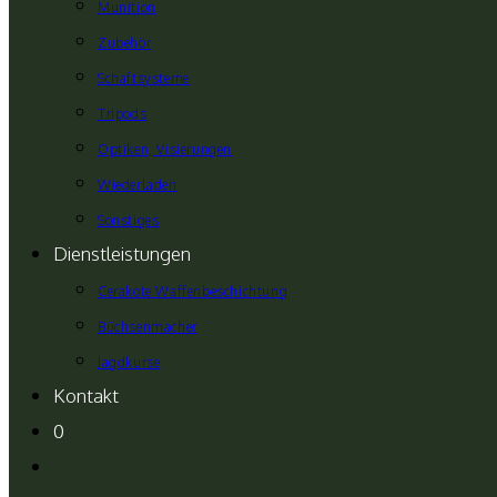
Munition
Zubehör
Schaftsysteme
Tripods
Optiken, Visierungen
Wiederladen
Sonstiges
Dienstleistungen
Cerakote Waffenbeschichtung
Büchsenmacher
Jagdkurse
Kontakt
0
Website-
Suche