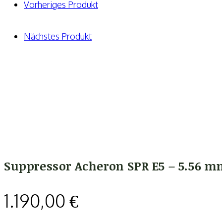
5.56
Vorheriges Produkt
mm
-
Nächstes Produkt
nur
für
SPR
Gewehre
Menge
Suppressor Acheron SPR E5 – 5.56 m
1.190,00
€