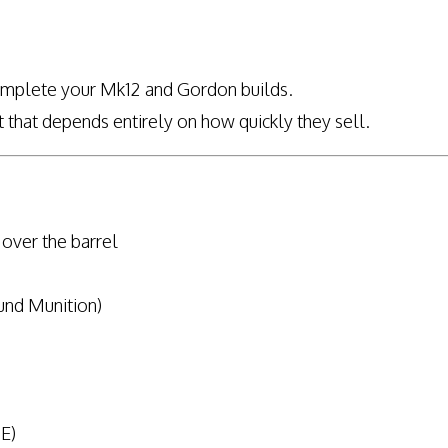
 complete your Mk12 and Gordon builds.
 that depends entirely on how quickly they sell.
over the barrel
und Munition)
DE)