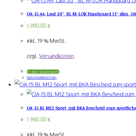
OA-15 A4, Lauf 20″, BL M-LOK Handguard 13″ slim, O
1.980,00
€
inkl. 19 % MwSt.
zzgl.
Versandkosten
In den Warenkorb
Selbstladebüchsen
OA-15 BL M12 Sport, mit BKA Bescheid zum sportlich
1.980,00
€
inkl. 19 % MwSt.