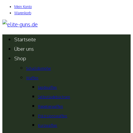
Mein Konto
Zum
Warenkorb
Inhalt
springen
Startseite
Über uns
Shop
Schalldämpfer
Waffen
Jagdwaffen
Selbstladebüchsen
Repetierwaffen
Präzisionswaffen
Kurzwaffen