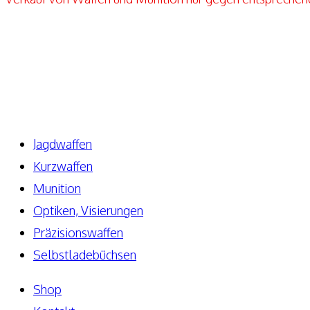
Elite-Guns By Seppels Gunshop
Kahlmühlweg 4
63776 Niedersteinbach
Telefon: +49 171-5810080
E-Mail: info@elite-guns.de
Jagdwaffen
Kurzwaffen
Munition
Optiken, Visierungen
Präzisionswaffen
Selbstladebüchsen
Shop