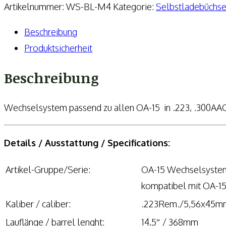
15
Artikelnummer:
WS-BL-M4
Kategorie:
Selbstladebüchs
BL
Beschreibung
M4,
Produktsicherheit
Lauf
14,5",
Beschreibung
BL
M-
Wechselsystem passend zu allen OA-15 in .223, .300A
LOK
Handguard
Details / Ausstattung / Specifications:
9"
slim,
Artikel-Gruppe/Serie:
OA-15 Wechselsyste
BUIS,
kompatibel mit OA-15
MFD
Kaliber / caliber:
.223Rem./5,56x45m
Menge
Lauflänge / barrel lenght:
14,5″ / 368mm