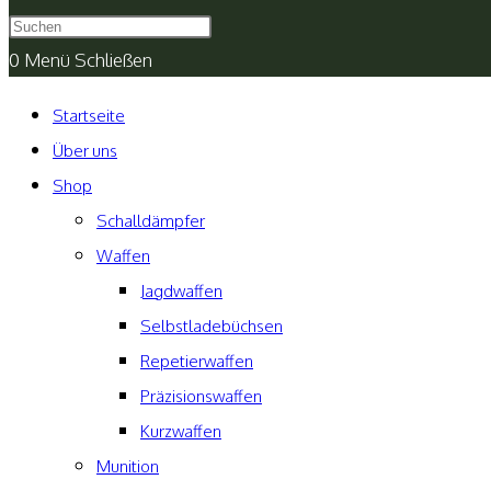
umschalten
0
Menü
Schließen
Startseite
Über uns
Shop
Schalldämpfer
Waffen
Jagdwaffen
Selbstladebüchsen
Repetierwaffen
Präzisionswaffen
Kurzwaffen
Munition