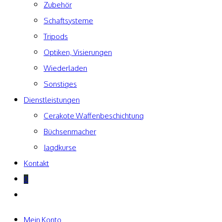
Zubehör
Schaftsysteme
Tripods
Optiken, Visierungen
Wiederladen
Sonstiges
Dienstleistungen
Cerakote Waffenbeschichtung
Büchsenmacher
Jagdkurse
Kontakt
0
Website-
Suche
umschalten
Mein Konto