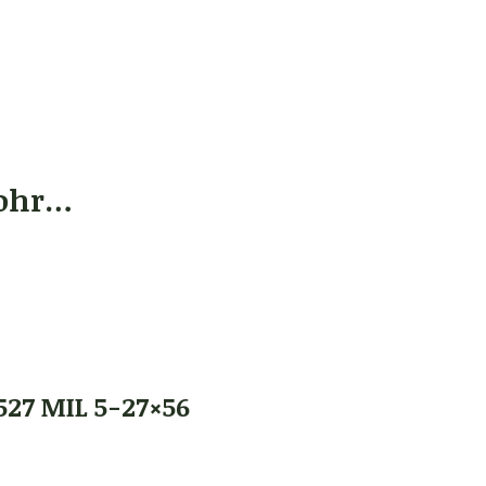
rohr…
527 MIL 5-27×56