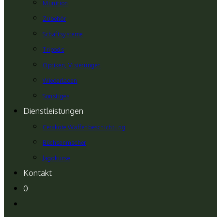
Munition
Zubehör
Schaftsysteme
Tripods
Optiken, Visierungen
Wiederladen
Sonstiges
Dienstleistungen
Cerakote Waffenbeschichtung
Büchsenmacher
Jagdkurse
Kontakt
0
Website-
Suche