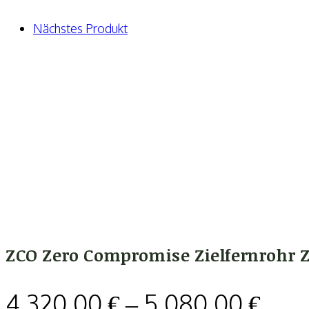
Nächstes Produkt
ZCO Zero Compromise Zielfernrohr Z
4.320,00
€
–
5.080,00
€