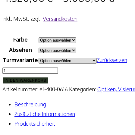
inkl. MwSt.
zzgl.
Versandkosten
Farbe
Absehen
Turmvariante
Zurücksetzen
ZCO
Zero
IN DEN WARENKORB
Compromise
Artikelnummer:
el-400-0616
Kategorien:
Optiken, Visier
Zielfernrohr
Beschreibung
ZC527
Zusätzliche Informationen
MIL
Produktsicherheit
5-