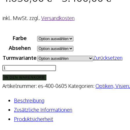
inkl. MwSt.
zzgl.
Versandkosten
Farbe
Absehen
Turmvariante
Zurücksetzen
ZCO
Zero
IN DEN WARENKORB
Compromise
Artikelnummer:
es-400-0605
Kategorien:
Optiken, Visie
Zielfernrohr
Beschreibung
ZC840
Zusätzliche Informationen
MIL
Produktsicherheit
8-