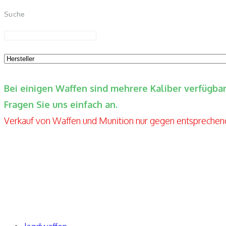
Suche
Bei einigen Waffen sind mehrere Kaliber verfügb
Fragen Sie uns einfach an.
Verkauf von Waffen und Munition nur gegen entspreche
Elite-Guns By Seppels Gunshop
Kahlmühlweg 4
63776 Niedersteinbach
Telefon: +49 171-5810080
E-Mail: info@elite-guns.de