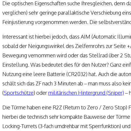
Die optischen Eigenschaften suche Ihresgleichen, denn da
verglichen) sehr geringe parallaktische Verschiebung eins
Feinjustierung vorgenommen werden. Die selbstverständl
Interessant ist hierbei jedoch, dass AIM (Automatic Illu
sobald der Neigungswinkel des Zielfernrohrs zur Seite +
Bewegung vernommen wird oder das Stellrad über 2 Stund
Einstellung. Was bedeutet dies für den Nutzer? Ganz einf
Nutzung eine leere Batterie (CR2032) hat. Auch die aut
schält sich das ZF nach 3 Minuten ab – man muss also ke
(
Sportschütze
) oder
militärischen Hintergrund (Sniper)
– 
Die Türme haben eine R2Z (Return to Zero / Zero Stop) Funk
hierbei die technisch sehr kompakte Bauweise der Türme 
Locking-Turrets (3-fach umdrehbar mit Sperrfunktion) un