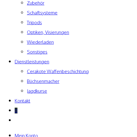
Zubehör
Schaftsysteme
Tripods
Optiken, Visierungen
Wiederladen
Sonstiges
Dienstleistungen
Cerakote Waffenbeschichtung
Büchsenmacher
Jagdkurse
Kontakt
0
Website-
Suche
umschalten
Mein Konto