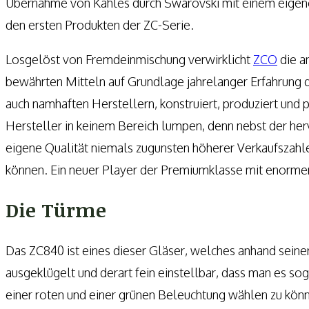
Übernahme von Kahles durch Swarovski mit einem eigene
den ersten Produkten der ZC-Serie.
Losgelöst von Fremdeinmischung verwirklicht
ZCO
die a
bewährten Mitteln auf Grundlage jahrelanger Erfahrung d
auch namhaften Herstellern, konstruiert, produziert und
Hersteller in keinem Bereich lumpen, denn nebst der her
eigene Qualität niemals zugunsten höherer Verkaufszahlen
können. Ein neuer Player der Premiumklasse mit enormen
Die Türme
Das ZC840 ist eines dieser Gläser, welches anhand seiner
ausgeklügelt und derart fein einstellbar, dass man es s
einer roten und einer grünen Beleuchtung wählen zu könn