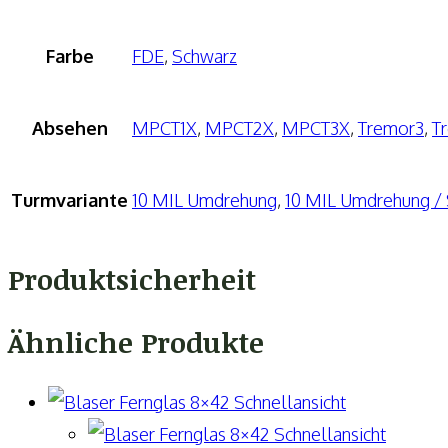
Farbe
FDE
,
Schwarz
Absehen
MPCT1X
,
MPCT2X
,
MPCT3X
,
Tremor3
,
T
Turmvariante
10 MIL Umdrehung
,
10 MIL Umdrehung / 
Produktsicherheit
Ähnliche Produkte
Schnellansicht
Schnellansicht